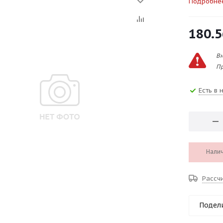
Подробне
180.5
Вн
Пр
Есть в 
Налич
Рассч
Подел