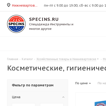
Нижневартовск
пн-пт с 9.00 до 19.00; сб-вс с 9.00 до 
SPECINS.RU
Спецодежда Инструменты и
многое другое
Главная
-
Каталог
-
Хозяйственные товары в Нижневартовске
-
М
Косметические, гигиениче
По цене
По н
Фильтр по параметрам
Цена