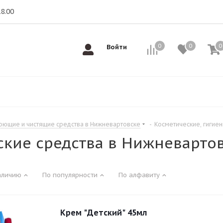
18.00
0
0
0
0
Войти
оющие и чистящие средства в Нижневартовске
-
Косметические, гигие
ские средства в Нижневарто
аличию
По популярности
По алфавиту
Крем "Детский" 45мл