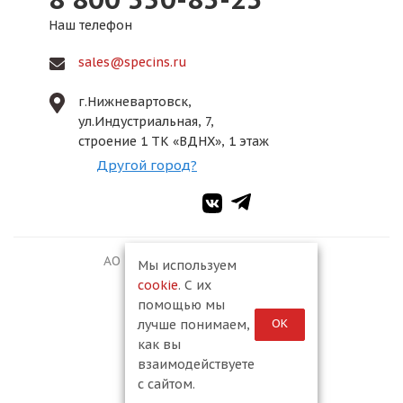
Наш телефон
sales@specins.ru
г.Нижневартовск,
ул.Индустриальная, 7,
строение 1 ТК «ВДНХ», 1 этаж
Другой город?
АО ПКФ «Спецмонтаж-2», 2026
Мы используем
cookie
. С их
помощью мы
ОК
лучше понимаем,
как вы
взаимодействуете
с сайтом.