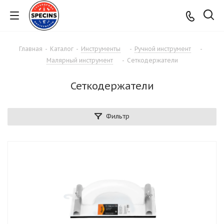
Главная
-
Каталог
-
Инструменты
-
Ручной инструмент
-
Малярный инструмент
-
Сеткодержатели
Сеткодержатели
Фильтр