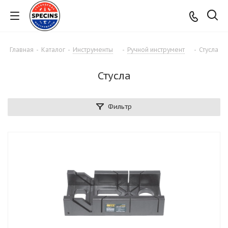
Главная
-
Каталог
-
Инструменты
-
Ручной инструмент
-
Стусла
Стусла
Фильтр