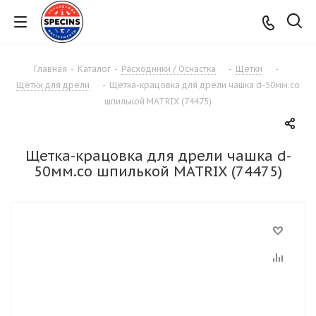
Главная
-
Каталог
-
Расходники / Оснастка
-
Щетки
-
Щетки для дрели
-
Щетка-крацовка для дрели чашка d-50мм.со
шпилькой MATRIX (74475)
Щетка-крацовка для дрели чашка d-
50мм.со шпилькой MATRIX (74475)