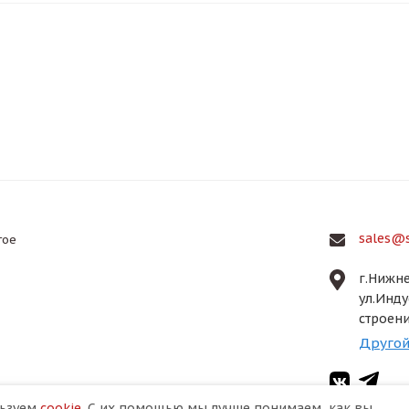
sales@s
гое
г.Нижне
ул.Инду
строени
Другой
льзуем
cookie
. С их помощью мы лучше понимаем, как вы