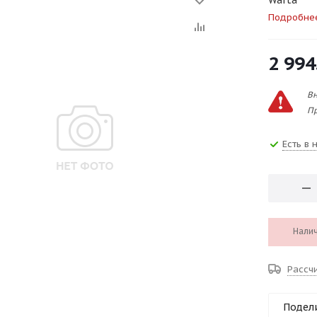
Warta
Подробне
2 994
Вн
Пр
Есть в 
Налич
Рассч
Подел