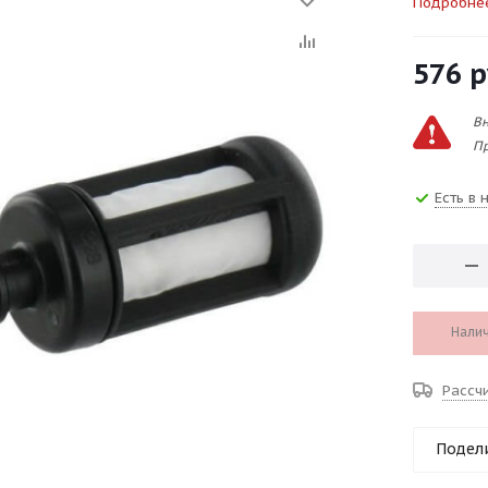
Подробне
576
р
Вн
Пр
Есть в 
Налич
Рассч
Подел