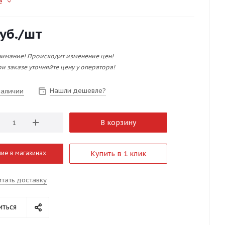
е
уб.
/шт
имание! Происходит изменение цен!
и заказе уточняйте цену у оператора!
Нашли дешевле?
наличии
В корзину
ие в магазинах
Купить в 1 клик
итать доставку
иться