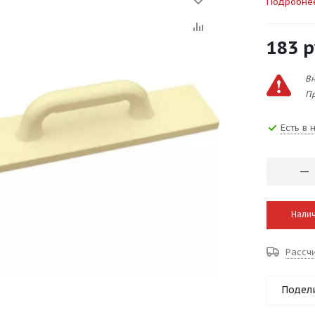
Подробне
183
р
Вн
Пр
Есть в 
Налич
Рассч
Подел