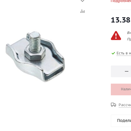
Подробне
13.38
Вн
Пр
Есть в 
Налич
Рассч
Подел