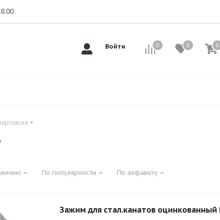
18.00
0
0
0
0
Войти
вартовске
е
аличию
По популярности
По алфавиту
Зажим для стал.канатов оцинкованный