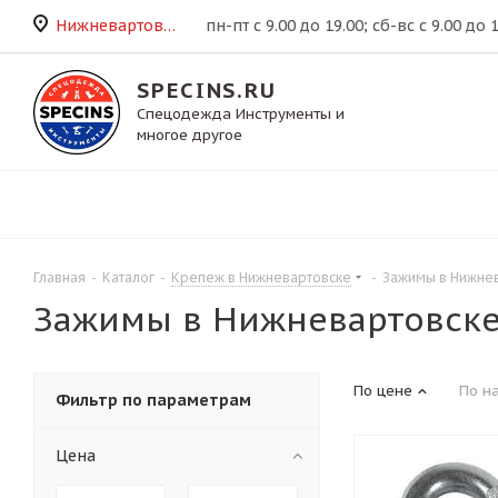
Нижневартовск
пн-пт с 9.00 до 19.00; сб-вс с 9.00 до 
SPECINS.RU
Спецодежда Инструменты и
многое другое
Главная
-
Каталог
-
Крепеж в Нижневартовске
-
Зажимы в Нижне
Зажимы в Нижневартовск
По цене
По н
Фильтр по параметрам
Цена