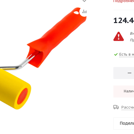
Подробне
124.4
Вн
Пр
Есть в 
Налич
Рассч
Подел