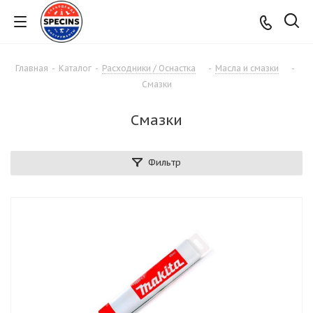
Главная
-
Каталог
-
Расходники / Оснастка
-
Масла и смазки
-
Смазки
Смазки
Фильтр