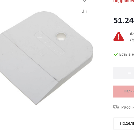
Подробне
51.24
Вн
Пр
Есть в 
Налич
Рассч
Подел