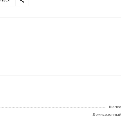
иться
Шапка
Демисезонный