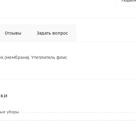
Подел
Отзывы
Задать вопрос
k (мембрана). Утеплитель флис
ики
ные уборы