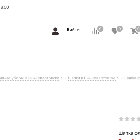
18.00
0
0
0
0
Войти
овные уборы в Нижневартовске
-
Шапки в Нижневартовске
-
Шапка ф
)
Шапка фл