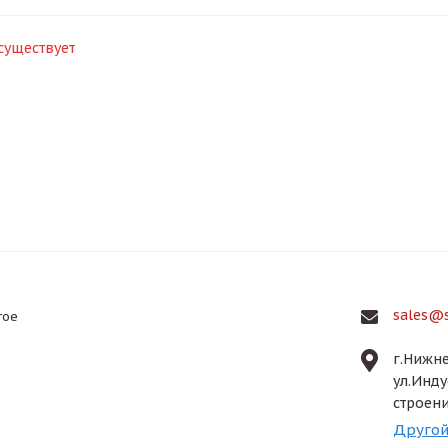
существует
sales@s
гое
г.Нижне
ул.Инду
строени
Другой