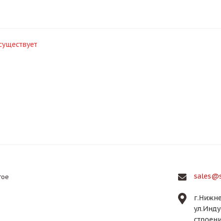
существует
sales@s
гое
г.Нижне
ул.Инду
строени