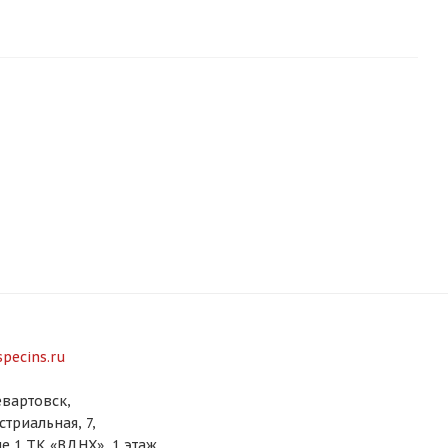
pecins.ru
вартовск,
стриальная, 7,
е 1 ТК «ВДНХ», 1 этаж