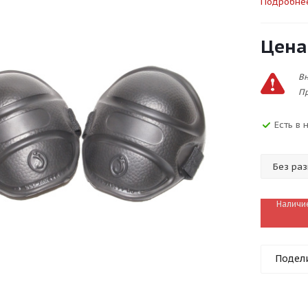
Подробне
Цена
Вн
Пр
Есть в 
Наличи
Подел