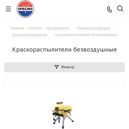
Главная
-
Каталог
-
Инструменты
-
Пневмоинструмент
-
Краскораспылители
-
Краскораспылители безвоздушные
Краскораспылители безвоздушные
Фильтр