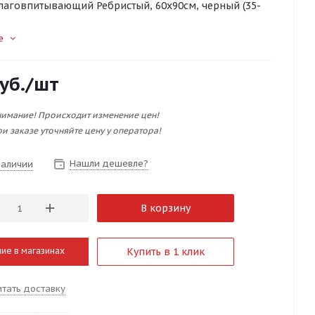
лаговпитывающий Ребристый, 60х90см, черный (35-
е
уб.
/шт
имание! Происходит изменение цен!
и заказе уточняйте цену у оператора!
Нашли дешевле?
наличии
В корзину
ие в магазинах
Купить в 1 клик
итать доставку