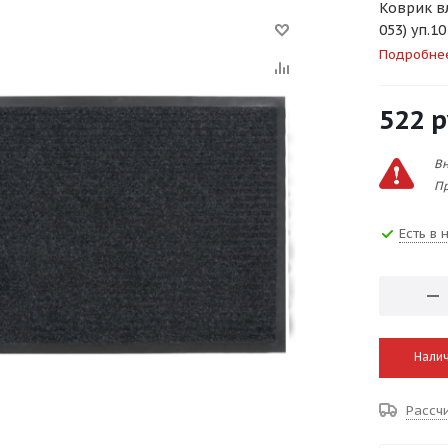
Коврик в
053) уп.10
Подробне
522
р
Вн
Пр
Есть в 
Налич
Рассч