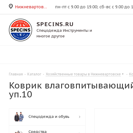
Нижневартовск
пн-пт с 9.00 до 19.00; сб-вс с 9.00 до 
SPECINS.RU
Спецодежда Инструменты и
многое другое
Главная
-
Каталог
-
Хозяйственные товары в Нижневартовске
-
К
Коврик влаговпитывающий 
уп.10
Спецодежда и обувь
Средства