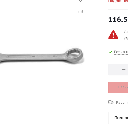
Подробне
116.5
Вн
Пр
Есть в 
Налич
Рассч
Подел