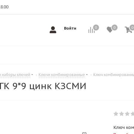
18.00
0
0
0
0
Войти
и наборы ключей
-
Ключи комбинированные
-
Ключ комбинированны
К 9*9 цинк КЗСМИ
Ключ ком