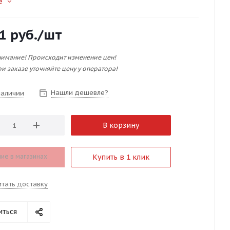
е
1
руб.
/шт
имание! Происходит изменение цен!
и заказе уточняйте цену у оператора!
Нашли дешевле?
наличии
В корзину
ие в магазинах
Купить в 1 клик
итать доставку
иться