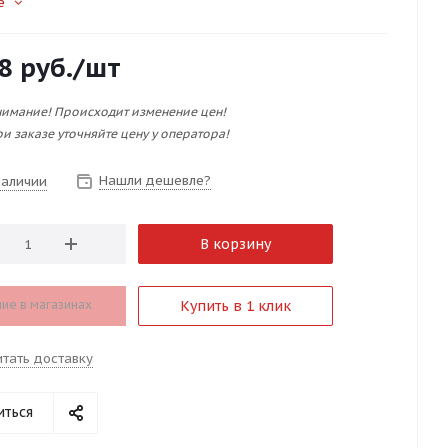
е
8
руб.
/шт
имание! Происходит изменение цен!
и заказе уточняйте цену у оператора!
Нашли дешевле?
наличии
В корзину
ие в магазинах
Купить в 1 клик
итать доставку
иться