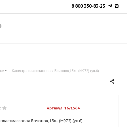
8 800 350-83-23
ске
-
Канистра пластмассовая Бочонок,15л.. (М972) (уп.6)
Артикул:
16/1564
пластмассовая Бочонок,15л.. (М972) (уп.6)