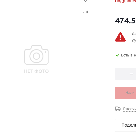
Подробне
474.5
Вн
Пр
Есть в 
Налич
Рассч
Подел