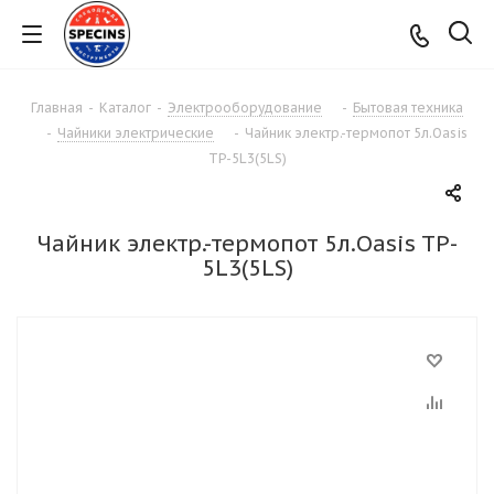
Главная
-
Каталог
-
Электрооборудование
-
Бытовая техника
-
Чайники электрические
-
Чайник электр.-термопот 5л.Oasis
TP-5L3(5LS)
Чайник электр.-термопот 5л.Oasis TP-
5L3(5LS)