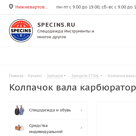
Нижневартовск
пн-пт с 9.00 до 19.00; сб-вс с 9.00 до 
SPECINS.RU
Спецодежда Инструменты и
многое другое
Главная
-
Каталог
-
Запчасти
-
Запчасти STIHL
-
Колпачок вала 
Колпачок вала карбюратора
Спецодежда и обувь
Средства
индивидуальной