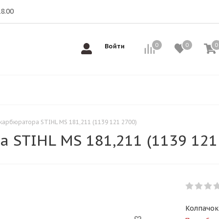
18.00
0
0
0
0
Войти
карбюратора STIHL MS 181,211 (1139 121 2700)
 STIHL MS 181,211 (1139 121
Колпачок 