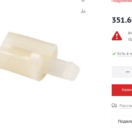
Подробне
351.6
Вн
Пр
Есть в 
Налич
Рассч
Подел