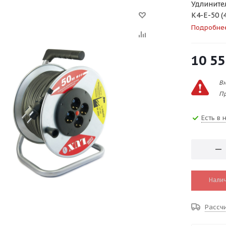
Удлинител
К4-Е-50 (
Подробне
10 55
Вн
Пр
Есть в 
Налич
Рассч