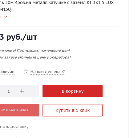
ь 50м 4роз.на металл.катушке с заземл.КГ 3х1,5 LUX
44150)
е
3
руб.
/шт
имание! Происходит изменение цен!
и заказе уточняйте цену у оператора!
Нашли дешевле?
наличии
В корзину
ие в магазинах
Купить в 1 клик
итать доставку