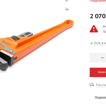
Подробне
2 070
Вн
Пр
Есть в 
Налич
Рассч
Подел