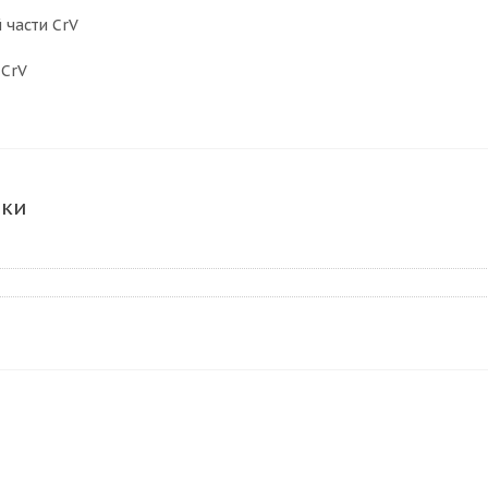
 части CrV
 CrV
ики