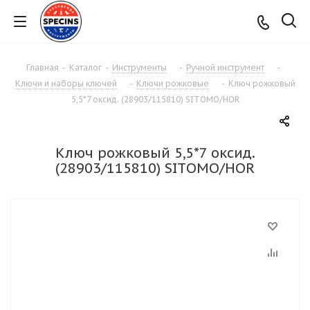
Главная
-
Каталог
-
Инструменты
-
Ручной инструмент
-
Ключи и наборы ключей
-
Ключи рожковые
-
Ключ рожковый
5,5*7 оксид. (28903/115810) SITОМО/HOR
Ключ рожковый 5,5*7 оксид.
(28903/115810) SITОМО/HOR