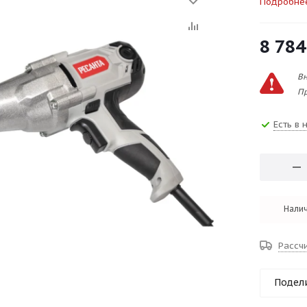
Подробне
8 784
Вн
Пр
Есть в 
Налич
Рассч
Подел