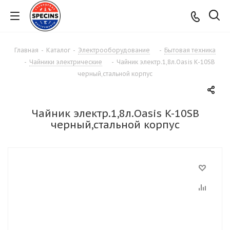
Главная
-
Каталог
-
Электрооборудование
-
Бытовая техника
-
Чайники электрические
-
Чайник электр.1,8л.Oasis K-10SB
черный,стальной корпус
Чайник электр.1,8л.Oasis K-10SB
черный,стальной корпус