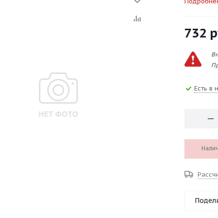
Подробне
732
р
Вн
Пр
Есть в 
Налич
Рассч
Подел